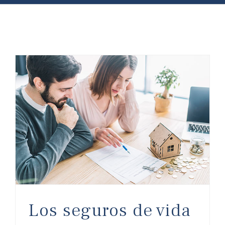
Los seguros de vida obligatorios con el préstamo hipotecario
Los seguros de vida